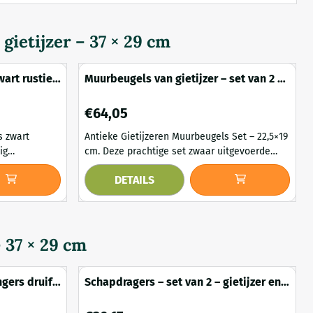
gietijzer – 37 × 29 cm
wart rustiek
Muurbeugels van gietijzer – set van 2 –
antiek stijl
Prijs: 64,05
€64,05
s zwart
Antieke Gietijzeren Muurbeugels Set – 22,5×19
cm. Deze prachtige set zwaar uitgevoerde
tieke ijzeren
gietijzeren muurbeugels brengt een landelijke
DETAILS
obuuste
en antieke sfeer in huis of tuin. De
n rustieke
authentieke vormgeving en solide constructie
werking en de
maken deze beugels veelzijdig inzetbaar,
 de dragers
zowel decoratief als functioneel. Dankzij de
aken ze tot
ronde opening in elke beugel is het
– 37 × 29 cm
eenvoudig om een s...
Schapdragers – set van 2 – gietijzer en
klassiek – 25 cm