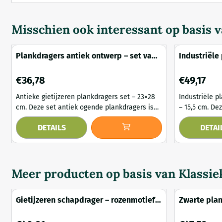
Misschien ook interessant op basis 
Plankdragers antiek ontwerp – set van
Industriële 
2 – gietijzer – 23 cm
antiek mess
Prijs: 36,78
Prijs: 49,17
€36,78
€49,17
Antieke gietijzeren plankdragers set – 23×28
Industriële p
cm. Deze set antiek ogende plankdragers is
– 15,5 cm. Deze set van twee industriële
vervaardigd uit massief gietijzer en straalt
plankdragers
DETAILS
DETAI
klassieke charme en vakmanschap uit.
functionele s
Dankzij het sierlijke ontwerp en de stevige
robuuste uits
constructie vormen deze dragers een
geïnspireerd 
stijlvolle en betrouwbare ondersteuning voor
vormt daarmee
planken in woonkamers, keukens, hallen of
accent in elk
Meer producten op basis van
Klassie
overdekte buitenru...
zorgt voor duur
Gietijzeren schapdrager – rozenmotief –
Zwarte plan
43 × 43 cm
industrieel 