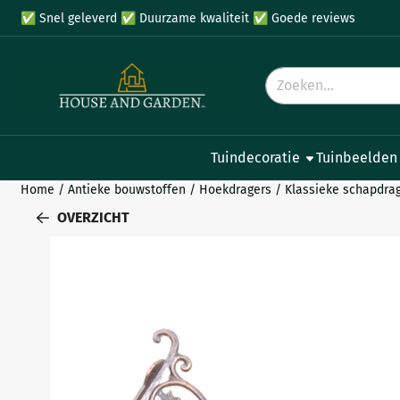
Cookievoorkeuren zijn beschikbaar. Kies instellingen of sta all
✅
Snel geleverd
✅
Duurzame kwaliteit
✅
Goede reviews
Zoeken
Tuindecoratie
Tuinbeelden
Home
/
Antieke bouwstoffen
/
Hoekdragers
/
Klassieke schapdrage
OVERZICHT