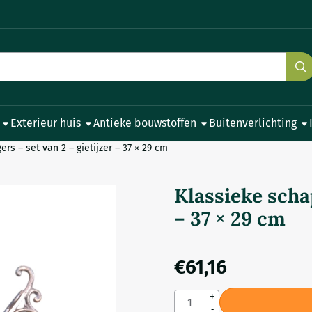
e cookies toe.
Exterieur huis
Antieke bouwstoffen
Buitenverlichting
rs – set van 2 – gietijzer – 37 × 29 cm
Klassieke schap
– 37 × 29 cm
€
61,16
Aantal
+
-