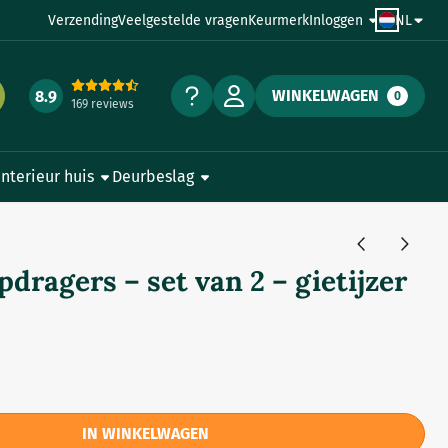
Verzending
Veelgestelde vragen
Keurmerk
Inloggen
NL
WINKELWAGEN
8.9
0
169 reviews
Interieur huis
Deurbeslag
dragers – set van 2 – gietijzer
IN WINKELWAGEN