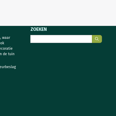
ZOEKEN
Zoeken
, waar
ook
ecoratie
n de tuin
deurbeslag