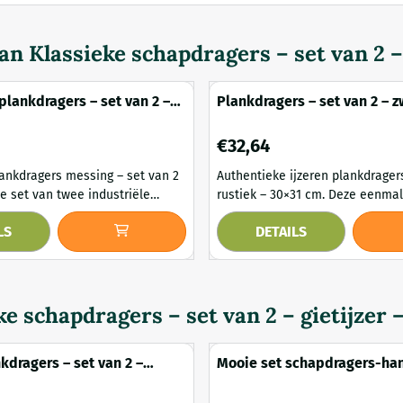
van
Klassieke schapdragers – set van 2 – 
plankdragers – set van 2 –
Plankdragers – set van 2 – z
ing – ijzer
– ijzer – 30 cm
Prijs: 32,64
€32,64
lankdragers messing – set van 2
Authentieke ijzeren plankdrager
rustiek – 30×31 cm. Deze eenmalig
 in antiek messing combineert
beschikbare set van twee authen
LS
DETAILS
tevigheid met een stijlvolle,
plankdragers combineert een r
traling. Het ontwerp is
constructie met een uitgesproke
op klassieke steigerbuizen en
uitstraling. De zwarte "rust"-af
 een krachtig industrieel
zichtbare gebruikssporen geven
e ruimte. De ijzeren constructie
een uniek vintage karakter en m
ke schapdragers – set van 2 – gietijzer 
...
sfeervolle blikvangers in e...
kdragers – set van 2 –
Mooie set schapdragers-hangers druif
– ijzer
motief, gietijzer-small