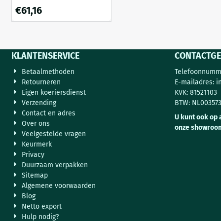
set van 2 – gietijzer – 37 ×
€
61,16
29 cm
KLANTENSERVICE
CONTACTGE
Betaalmethoden
Telefoonnumme
Retourneren
E-mailadres:
i
Eigen koeriersdienst
KVK: 81521103
Verzending
BTW: NL00357
Contact en adres
U kunt ook op 
Over ons
onze showroo
Veelgestelde vragen
Keurmerk
Privacy
Duurzaam verpakken
Sitemap
Algemene voorwaarden
Blog
Netto export
Hulp nodig?