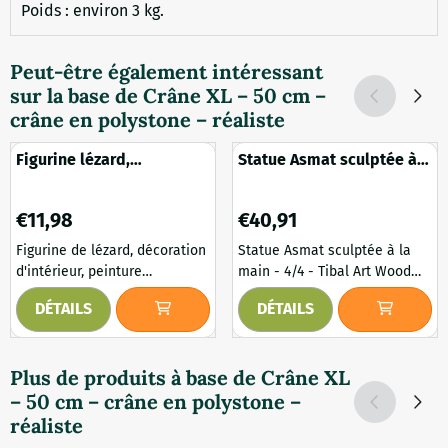
Poids : environ 3 kg.
Peut-être également intéressant
sur la base de
Crâne XL – 50 cm –
crâne en polystone – réaliste
Figurine lézard,
Statue Asmat sculptée à
décoration d'intérieur,
la main - 4/4 - Tibal Art
peinture électrique
Wood
Prix: 11,98
Prix: 40,91
argentée, belle !
€11,98
€40,91
Figurine de lézard, décoration
Statue Asmat sculptée à la
d'intérieur, peinture
main - 4/4 - Tibal Art Wood
électrique argentée,
Les Asmat sont un peuple de
DÉTAILS
DÉTAILS
magnifique ! Une jolie petite
Nouvelle-Guinée. Ils survivent
figurine de lézard, décorative
dans le parc national de
pour votre maison ! Comme
Lorentz, dans la province
Plus de produits à base de
Crâne XL
décoration de table ou pour
indonésienne de Papouasie.
– 50 cm – crâne en polystone –
le rebord de la fenêtre,
Leur nombre est estimé à
partout c'est une belle
environ 70 000. Ils sont l'un
réaliste
sculpture. Contenu de la
des rares peuples à vivre