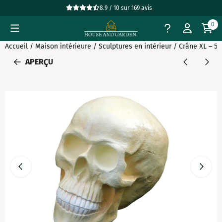
Préférences de cookies disponibles. Choisissez les paramètres
8.9 / 10
sur
169
avis
0
Accueil
/
Maison intérieure
/
Sculptures en intérieur
/
Crâne XL – 50
APERÇU