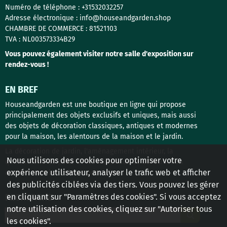
Numéro de téléphone : +31532032257
Adresse électronique : info@houseandgarden.shop
CHAMBRE DE COMMERCE : 81521103
TVA : NL003573334B29
Vous pouvez également visiter notre salle d'exposition sur
rendez-vous !
EN BREF
Houseandgarden est une boutique en ligne qui propose
principalement des objets exclusifs et uniques, mais aussi
des objets de décoration classiques, antiques et modernes
pour la maison, les alentours de la maison et le jardin.
La décoration de jardin, l'aménagement intérieur, la
Nous utilisons des cookies pour optimiser votre
quincaillerie de porte et les matériaux de construction
expérience utilisateur, analyser le trafic web et afficher
anciens sont les thèmes principaux !
des publicités ciblées via des tiers. Vous pouvez les gérer
en cliquant sur "Paramètres des cookies". Si vous acceptez
RECHERCHE
notre utilisation des cookies, cliquez sur "Autoriser tous
Rechercher
les cookies".