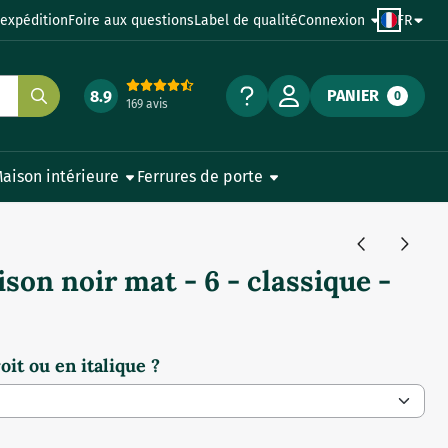
'expédition
Foire aux questions
Label de qualité
Connexion
FR
PANIER
8.9
0
169 avis
aison intérieure
Ferrures de porte
on noir mat - 6 - classique -
it ou en italique ?