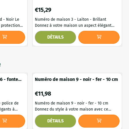
Prix: 15,29
€15,29
- Noir Le
Numéro de maison 3 - Laiton - Brillant
 protection
Donnez à votre maison un aspect élégant
éro de
avec ce magnifique numéro de maison en
DÉTAILS
s et
laiton brillant. Le laiton de haute qualité
offre non seulement un aspect luxueux et
rer aussi bien
classique, mais il est également durable et
e dans les
résistant aux intempéries. Le numéro de
maison fait office de carte de visite de votre
e
maison, offr...
6 - fonte
Numéro de maison 9 - noir - fer - 10 cm
Prix: 11,98
€11,98
 police de
Numéro de maison 9 - noir - fer - 10 cm
égants à
Donnez du style à votre maison avec ce
numéro de maison noir en fer de haute
DÉTAILS
sistant aux
qualité. Grâce à son design épuré, ce numéro
èrement
de maison convient aussi bien aux maisons