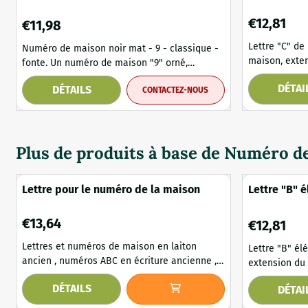
classique - fonte
votre maiso
maison ant
Prix: 12,81
€12,81
Prix: 11,98
€11,98
Lettre "C" de
Numéro de maison noir mat - 9 - classique -
maison, exte
fonte. Un numéro de maison "9" orné,
antique. La sonnette en fonte de couleur
fabriqué en fonte de haute qualité, avec une
DÉTAI
DÉTAILS
brun antique 
CONTACTEZ-NOUS
surface noire mate. Il confère à votre maison
à toutes les 
un aspect nostalgique et classique ! Ce
Offrez-vous 
numéro de maison est disponible en version
la maison. Contenu de la livraison : 1 lettre de
droite ou en version italique, à choisir dans
maison "C" en
Plus de produits à base de
Numéro de 
le menu. Contenu de la livraison : numéro ...
Lettre pour le numéro de la maison
Lettre "B" 
maison, ex
maison en 
Prix: 13,64
€13,64
Prix: 12,81
€12,81
Lettres et numéros de maison en laiton
Lettre "B" él
ancien , numéros ABC en écriture ancienne ,
extension du
numéro de maison . Si vous vivez dans une
antique. Un beau design avec de jolis détails.
DÉTAILS
DÉTAI
maison individuelle : AB et C patinés si
Comme les nu
élégants lettres à numéro en laiton.
lettre est fa