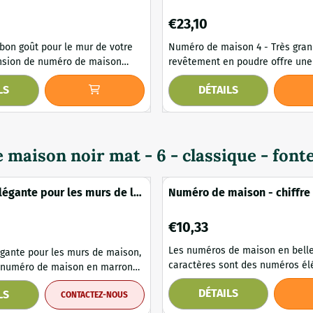
n, extension de numéro de
ique
Prix: 23,10
€23,10
 bon goût pour le mur de votre
Numéro de maison 4 - Très grand 
nsion de numéro de maison
revêtement en poudre offre une
supplémentaire, rendant le num
LS
DÉTAILS
est de grande qualité et résiste
maison résistant aux intempérie
conditions météorologiques.
préservant sa belle apparence. Son design
un accroche-regard charmant à
intemporel lui permet de s'intég
dans les maisons classiques qu
 fonte de couleur...
maisons modernes. Le matériau en fer
maison noir mat - 6 - classique - font
robuste offre une fi...
élégante pour les murs de la
Numéro de maison - chiffre 
tension du numéro de
marron
brun antique
Prix: 10,33
€10,33
Les numéros de maison en belle
égante pour les murs de maison,
caractères sont des numéros él
 numéro de maison en marron
placer sur le mur. Ces chiffres de bon goût
DÉTAILS
LS
sont fabriqués en fer revêtu, ré
CONTACTEZ-NOUS
méros correspondants, cette
intempéries - et sont particuli
briquée en fonte de la plus haute