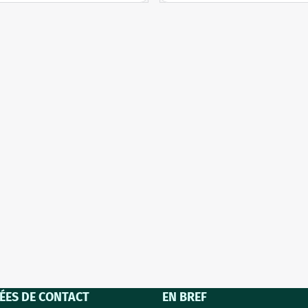
joliment décorés de motifs floraux. 
pouvez commander ces magnifi
ison s'harmonise parfaitement
de maison dans n'importe quell
 de votre maison de cam...
combinaison. Vous pou...
ES DE CONTACT
EN BREF