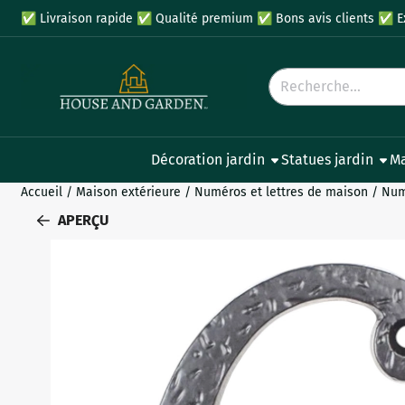
Préférences de cookies disponibles. Choisissez les paramètres
✅
Livraison rapide
✅
Qualité premium
✅
Bons avis clients
✅
E
Rechercher
Décoration jardin
Statues jardin
Ma
Accueil
/
Maison extérieure
/
Numéros et lettres de maison
/
Num
APERÇU