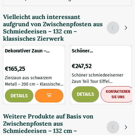
Vielleicht auch interessant
aufgrund von
Zwischenpfosten aus
Schmiedeeisen – 132 cm –
klassisches Zierwerk
Dekorativer Zaun –
Schöner
schwarz – Metall –
schmiedeeiserner Zaun
klassischer und eleganter
Teil Tour Eiffel
Preis: 247,52
€247,52
Preis: 165,25
Gartenzaun
€165,25
Schöner schmiedeeiserner
Zierzaun aus schwarzem
Zaun Teil Tour Eiffel
Metall – 200 cm – Klassischer
Wunderschöne massive
Gartenzaun. Verleihen Sie
KONTAKTIEREN
DETAILS
Schmiedeeisenarbeiten mit
DETAILS
Ihrem Garten mit diesem
SIE UNS
dekorativen Elementen, sind
klassischen Zierzaun aus
in mehreren Ausführungen
schwarzem Metall eine
erhältlich. Diese Zäune sind
Weitere Produkte auf Basis von
stilvolle Abgrenzung. Das
handgeschmiedet! Daher
Zwischenpfosten aus
zeitlose Design vereint
können die Abmessungen
Robustheit mit eleganten
Schmiedeeisen – 132 cm –
leicht variieren. Bitte
Linien und macht ihn so nicht