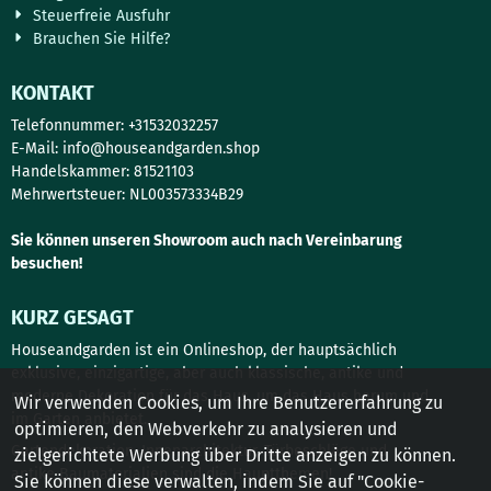
Steuerfreie Ausfuhr
Brauchen Sie Hilfe?
KONTAKT
Telefonnummer: +31532032257
E-Mail:
info@houseandgarden.shop
Handelskammer: 81521103
Mehrwertsteuer: NL003573334B29
Sie können unseren Showroom auch nach Vereinbarung
besuchen!
KURZ GESAGT
Houseandgarden ist ein Onlineshop, der hauptsächlich
exklusive, einzigartige, aber auch klassische, antike und
moderne Dekoration für das Haus, um das Haus herum und
Wir verwenden Cookies, um Ihre Benutzererfahrung zu
im Garten anbietet.
optimieren, den Webverkehr zu analysieren und
Gartendekoration, Innenarchitektur, Türbeschläge und
zielgerichtete Werbung über Dritte anzeigen zu können.
antike Baumaterialien sind die Hauptthemen!
Sie können diese verwalten, indem Sie auf "Cookie-