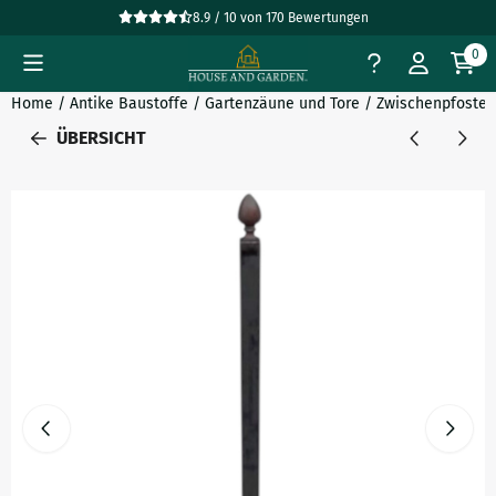
Cookie-Einstellungen verfügbar. Einstellungen wählen oder al
8.9 / 10
von
170
Bewertungen
0
Home
/
Antike Baustoffe
/
Gartenzäune und Tore
/
Zwischenpfosten
ÜBERSICHT